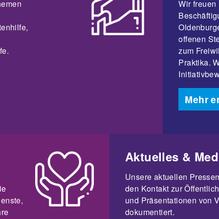
Themen
Wir freuen 
Beschäftig
enhilfe,
Oldenburge
offenen St
fe.
zum Freiwi
Praktika. 
Initiativb
Mehr e
Aktuelles & Med
Unsere aktuellen Presse
ie
den Kontakt zur Öffentlich
ienste,
und Präsentationen von V
hre
dokumentiert.