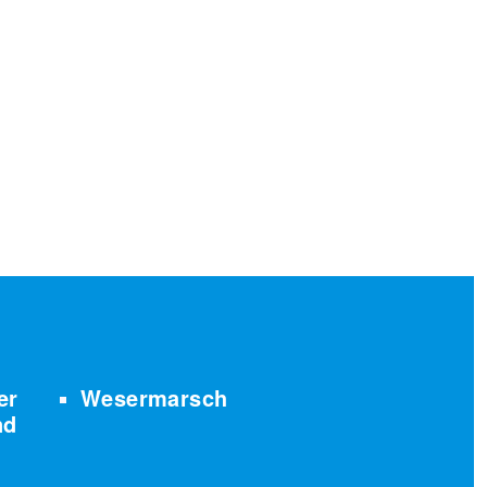
er
Wesermarsch
nd