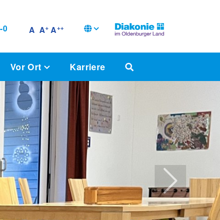
-0
+
++
A
A
A
Vor Ort
Karriere
weiter