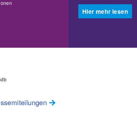
tionen
Hier mehr lesen
5db
ssemiteilungen