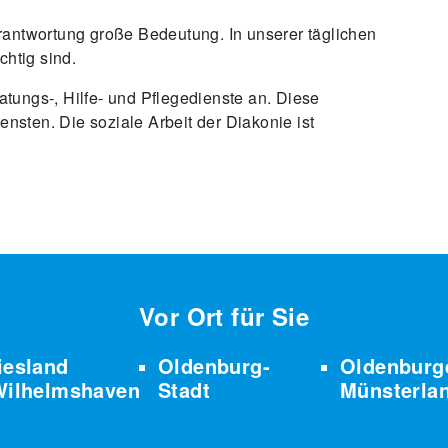
ntwortung große Bedeutung. In unserer täglichen
chtig sind.
tungs-, Hilfe- und Pflegedienste an. Diese
nsten. Die soziale Arbeit der Diakonie ist
Vor Ort für Sie
iesland
Oldenburg-
Oldenburg
Wilhelmshaven
Stadt
Münsterla