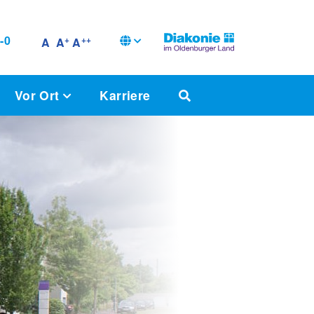
-0
+
++
A
A
A
Vor Ort
Karriere