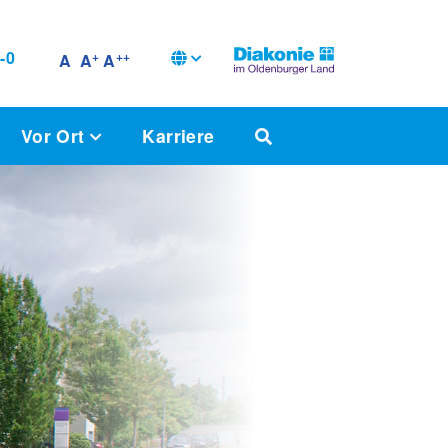
-0
+
++
A
A
A
Vor Ort
Karriere