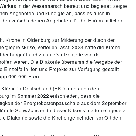
t gelindert, betonte Thomas Scheurenbrand. Kerstin
Werkes in der Wesermarsch betreut und begleitet, zeigte
nen Angeboten und kündigte an, dass es auch in
 den verschiedenen Angeboten für die Ehrenamtlichen
th. Kirche in Oldenburg zur Milderung der durch den
rgiepreiskrise, verteilen lässt. 2023 hatte die Kirche
denburger Land zu unterstützen, die von der
troffen waren. Die Diakonie übernahm die Vergabe der
e Einzelfallhilfen und Projekte zur Verfügung gestellt
napp 900.000 Euro.
 Kirche in Deutschland (EKD) und auch den
enburg im Sommer 2022 entschieden, dass die
tigkeit der Energiekostenpauschale aus dem September
für die Schwächsten in dieser Krisensituation eingesetzt
r die Diakonie sowie die Kirchengemeinden vor Ort den