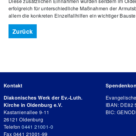
Diese zusätzlichen Einnahmen wurden seitdem im Olde
erfolgreich für unterschiedliche Maßnahmen der Armut
allem die konkreten Einzelfallhilfen ein wichtiger Bauste
Zurück
Kontakt
Spendenkon
Diakonisches Werk der Ev.-Luth.
Evangelisch
Kirche in Oldenburg e.V.
IBAN: DE82 
Kastanienallee 9-11
BIC: GENO
26121 Oldenburg
Telefon
0441 21001-0