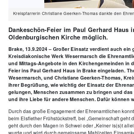
Kreispfarrerin Christiane Geerken-Thomas dankte den Ehre
Thomas Scheurenbrand, Leitung des Kreisdiakonischen Wer
Gerhard Haus in Brake. Foto: Kerstin Kempermann
Dankeschön-Feier im Paul Gerhard Haus in 
Oldenburgischen Kirche möglich.
Brake, 13.9.2024 – Großer Einsatz verdient auch ei
Kreisdiakonische Werk Wesermarsch die Ehrenamtlic
und Mittags-Angebote in den Kirchengemeinden in 
Feier ins Paul Gerhard Haus in Brake eingeladen. 
Wesermarsch, und Christiane Geerken-Thomas, Kreis
ihrer Begrüßung, wie wichtig der Einsatz der Ehrenam
gelungen, Menschen zusammen zu bringen und das so
und ihre Liebe für andere Menschen. Dafür können 
Durch das große Engagement der Ehrenamtlichen konnt
beim Elsflether Frühstückstreff, bei „Gemeinschaft ge
geht durch den Magen in Schwei oder „Keiner is(s)t alle