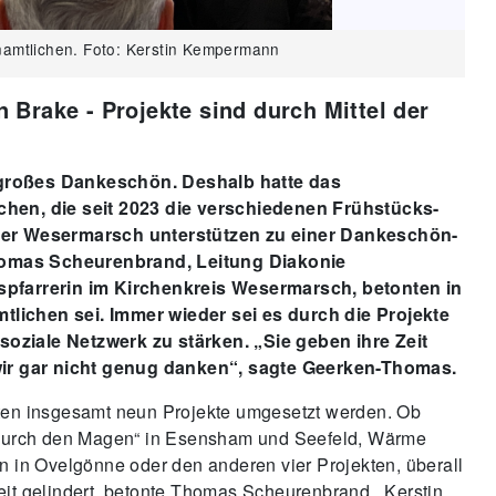
namtlichen. Foto: Kerstin Kempermann
kes Wesermarsch, begrüßte die Ehrenamtlichen im Paul
Brake - Projekte sind durch Mittel der
n großes Dankeschön. Deshalb hatte das
hen, die seit 2023 die verschiedenen Frühstücks-
der Wesermarsch unterstützen zu einer Dankeschön-
Thomas Scheurenbrand, Leitung Diakonie
pfarrerin im Kirchenkreis Wesermarsch, betonten in
tlichen sei. Immer wieder sei es durch die Projekte
ziale Netzwerk zu stärken. „Sie geben ihre Zeit
wir gar nicht genug danken“, sagte Geerken-Thomas.
en insgesamt neun Projekte umgesetzt werden. Ob
ht durch den Magen“ in Esensham und Seefeld, Wärme
in in Ovelgönne oder den anderen vier Projekten, überall