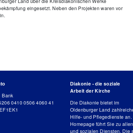
nburger Land über die Kreisdiakonischen Werke
sbekämpfung eingesetzt. Neben den Projekten waren vor
in.
to
Diakonie - die soziale
Arbeit der Kirche
e Bank
5206 0410 0506 4060 41
Die Diakonie bietet im
DEF1EK1
Oldenburger Land zahlreich
Hilfe- und Pflegedienste an.
Homepage führt Sie zu alle