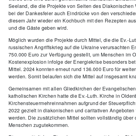
wurde und wird durch gemeinsame Mahlzeiten Einsamkei
Seeland, die die Projekte von Seiten des Diakonischen 
bei der Dankesfeier auch Eindrücke von den verschiede
diesem Jahr wieder ein Kochbuch mit den Rezepten aus
und die Gäste geben wird.
Möglich wurden die Projekte durch Mittel, die die Ev.-Lu
russischen Angriffskrieg auf die Ukraine verursachten Ene
750.000 Euro zur Verfügung gestellt, um Menschen im Ol
Kostenexplosion infolge der Energiekrise besonders be
Mittel. 2024 konnten erneut rund 136.000 Euro für weiter
werden. Somit belaufen sich die Mittel auf insgesamt k
Gemeinsamen mit allen Gliedkirchen der Evangelischen
katholischen Kirchen hatte die Ev.-Luth. Kirche in Old
Kirchensteuermehreinnahmen aufgrund der Steuerpflich
2022 gezielt in diakonischen und caritativen Angeboten 
werden. Die zusätzlichen Mittel sollten vollständig übe
Menschen zugutekommen.