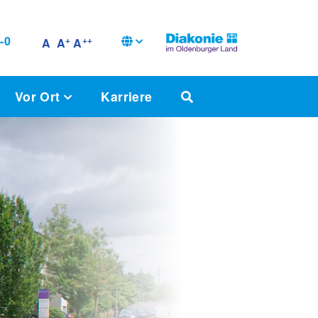
-0
+
++
A
A
A
Vor Ort
Karriere