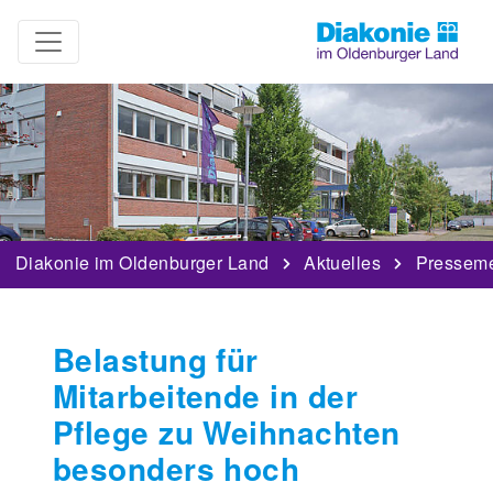
Diakonie im Oldenburger Land
Aktuelles
Pressem
Belastung für
Mitarbeitende in der
Pflege zu Weihnachten
besonders hoch