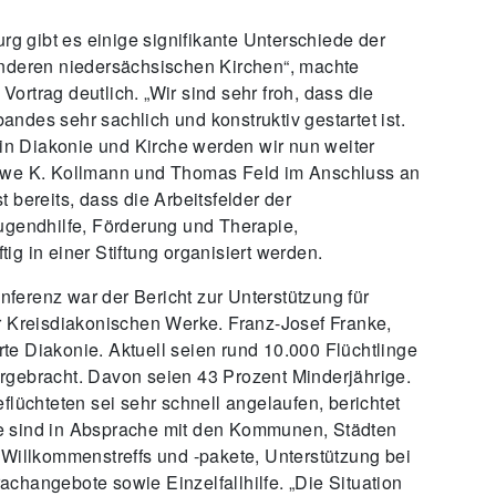
urg gibt es einige signifikante Unterschiede der
anderen niedersächsischen Kirchen“, machte
rtrag deutlich. „Wir sind sehr froh, dass die
ndes sehr sachlich und konstruktiv gestartet ist.
n Diakonie und Kirche werden wir nun weiter
 Uwe K. Kollmann und Thomas Feld im Anschluss an
 bereits, dass die Arbeitsfelder der
ugendhilfe, Förderung und Therapie,
g in einer Stiftung organisiert werden.
ferenz war der Bericht zur Unterstützung für
r Kreisdiakonischen Werke. Franz-Josef Franke,
e Diakonie. Aktuell seien rund 10.000 Flüchtlinge
rgebracht. Davon seien 43 Prozent Minderjährige.
flüchteten sei sehr schnell angelaufen, berichtet
e sind in Absprache mit den Kommunen, Städten
 Willkommenstreffs und -pakete, Unterstützung bei
changebote sowie Einzelfallhilfe. „Die Situation