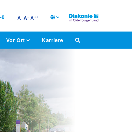
-0
+
++
A
A
A
Vor Ort
Karriere