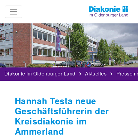
Diakonie im Oldenburger Land
Aktuelles
Pressem
Hannah Testa neue
Geschäftsführerin der
Kreisdiakonie im
Ammerland