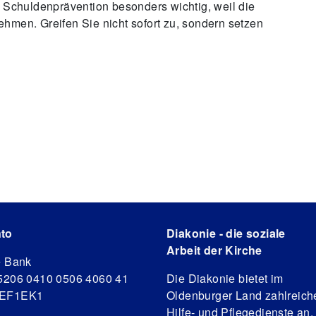
 Schuldenprävention besonders wichtig, weil die
nehmen. Greifen Sie nicht sofort zu, sondern setzen
to
Diakonie - die soziale
Arbeit der Kirche
e Bank
5206 0410 0506 4060 41
Die Diakonie bietet im
DEF1EK1
Oldenburger Land zahlreich
Hilfe- und Pflegedienste an.