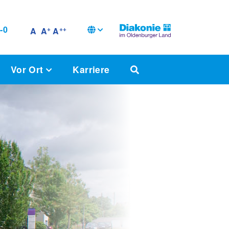
-0
+
++
A
A
A
Vor Ort
Karriere