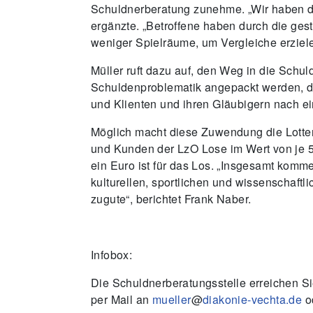
Schuldnerberatung zunehme. „Wir haben de
ergänzte. „Betroffene haben durch die ges
weniger Spielräume, um Vergleiche erzie
Müller ruft dazu auf, den Weg in die Schul
Schuldenproblematik angepackt werden, d
und Klienten und ihren Gläubigern nach e
Möglich macht diese Zuwendung die Lotte
und Kunden der LzO Lose im Wert von je 5
ein Euro ist für das Los. „Insgesamt komm
kulturellen, sportlichen und wissenschaft
zugute“, berichtet Frank Naber.
Infobox:
Die Schuldnerberatungsstelle erreichen Si
per Mail an
mueller
@
diakonie-vechta.de
o