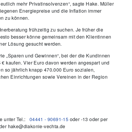
utlich mehr Privatinsolvenzen“, sagte Hake. Müller
tiegenen Energiepreise und die Inflation immer
len zu können.
dnerberatung frühzeitig zu suchen. Je früher die
esto besser könne gemeinsam mit den Klientinnen
iner Lösung gesucht werden.
rie „Sparen und Gewinnen“, bei der die Kundinnen
 € kaufen. Vier Euro davon werden angespart und
en so jährlich knapp 470.000 Euro sozialen,
lichen Einrichtungen sowie Vereinen in der Region
e unter Tel.:
04441 - 90691-15
oder -13 oder per
der hake@diakonie-vechta.de