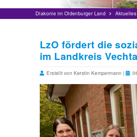
Diakonie im Oldenburger Land
Aktuelles
LzO fördert die soz
im Landkreis Vechta
Erstellt von Kerstin Kempermann |
06