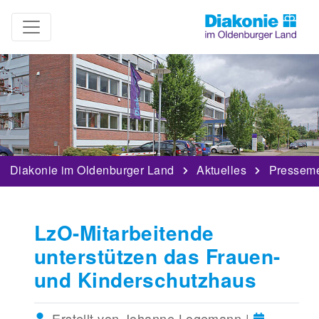
Diakonie im Oldenburger Land
Aktuelles
Pressem
LzO-Mitarbeitende
unterstützen das Frauen-
und Kinderschutzhaus
Erstellt von Johanne Logemann |