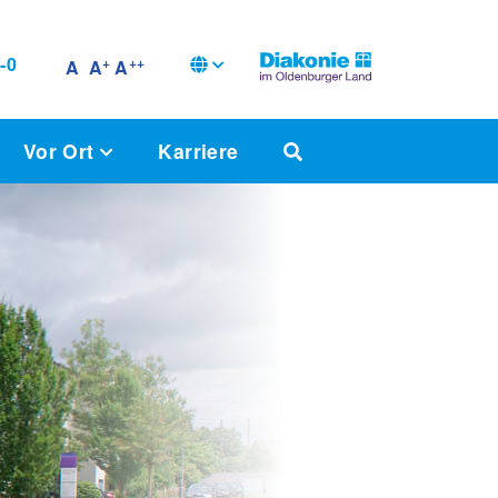
-0
+
++
A
A
A
Vor Ort
Karriere