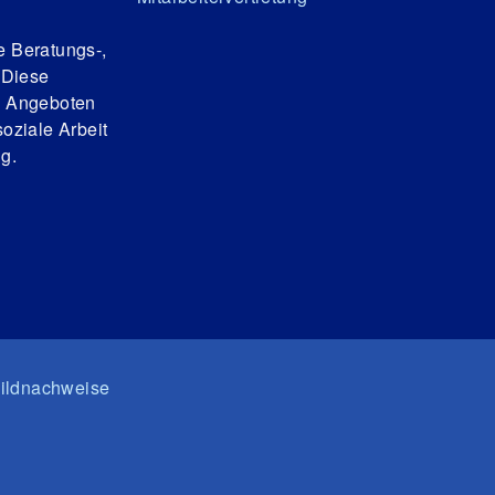
e Beratungs-,
 Diese
n Angeboten
oziale Arbeit
g.
ildnachweise