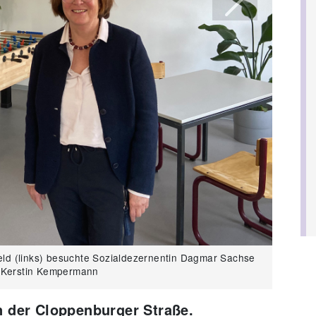
Next
rger Straße. Foto: Kerstin Kempermann
ld (links) besuchte Sozialdezernentin Dagmar Sachse
: Kerstin Kempermann
n der Cloppenburger Straße.