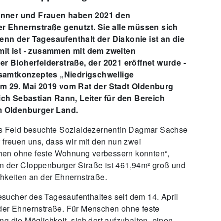
Männer und Frauen haben 2021 den
r Ehnernstraße genutzt. Sie alle müssen sich
n der Tagesaufenthalt der Diakonie ist an die
it ist - zusammen mit dem zweiten
r Bloherfelderstraße, der 2021 eröffnet wurde -
esamtkonzeptes „Niedrigschwellige
m 29. Mai 2019 vom Rat der Stadt Oldenburg
ch Sebastian Rann, Leiter für den Bereich
m Oldenburger Land.
 Feld besuchte Sozialdezernentin Dagmar Sachse
 freuen uns, dass wir mit den nun zwei
hen ohne feste Wohnung verbessern konnten“,
n der Cloppenburger Straße ist 461,94m² groß und
chkeiten an der Ehnernstraße.
sucher des Tagesaufenthaltes seit dem 14. April
 der Ehnernstraße. Für Menschen ohne feste
g die Möglichkeit, sich dort aufzuhalten, einen