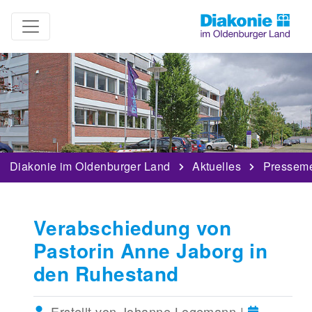
Diakonie im Oldenburger Land
Aktuelles
Pressem
Verabschiedung von
Pastorin Anne Jaborg in
den Ruhestand
Erstellt von Johanne Logemann |