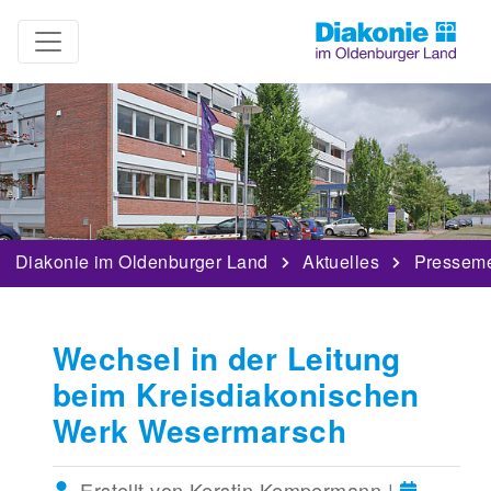
Diakonie im Oldenburger Land
Aktuelles
Pressem
Wechsel in der Leitung
beim Kreisdiakonischen
Werk Wesermarsch
Erstellt von Kerstin Kempermann |