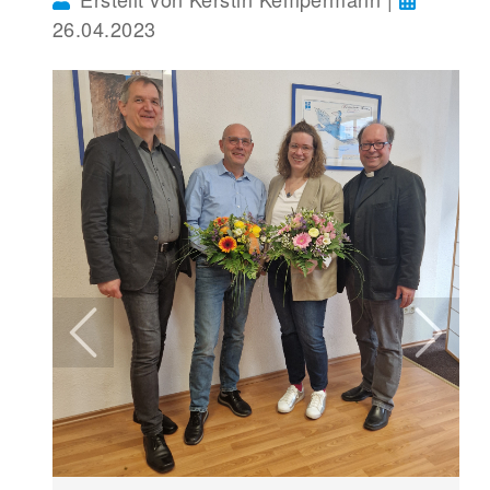
26.04.2023
Previous
Next
Ingmar Hammann (Mitte, Vorsitzender des
Vorstands des Diakonischen Werkes
Wesermarsch) verabschiedete die bisherige
Geschäftsführerin Marie Bücking und dankte
Dieter Poppe, der kommissarisch die Leitung
des Diakonischen Werkes in der