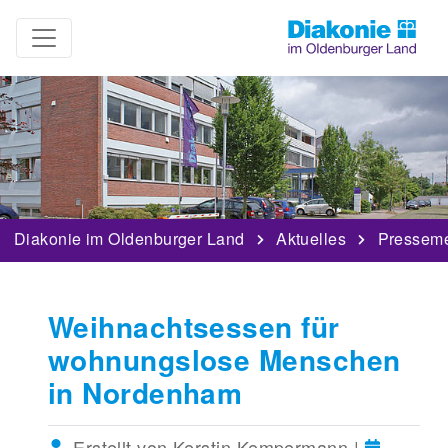
Diakonie im Oldenburger Land
Aktuelles
Pressem
Weihnachtsessen für
wohnungslose Menschen
in Nordenham
Erstellt von Kerstin Kempermann |