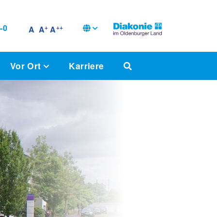
-0
+
++
A
A
A
Vor Ort
Karriere